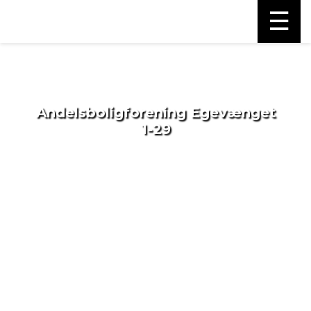
☰
Andelsboligforening Egevænget
1-29