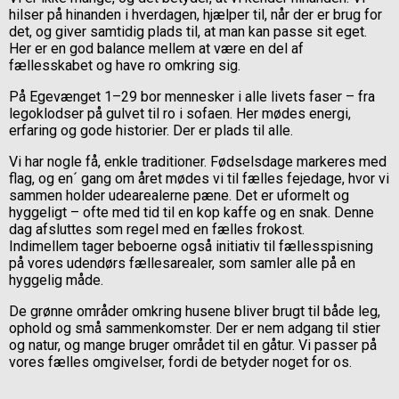
hilser på hinanden i hverdagen, hjælper til, når der er brug for
det, og giver samtidig plads til, at man kan passe sit eget.
Her er en god balance mellem at være en del af
fællesskabet og have ro omkring sig.
På Egevænget 1–29 bor mennesker i alle livets faser – fra
legoklodser på gulvet til ro i sofaen. Her mødes energi,
erfaring og gode historier. Der er plads til alle.
Vi har nogle få, enkle traditioner. Fødselsdage markeres med
flag, og en´ gang om året mødes vi til fælles fejedage, hvor vi
sammen holder udearealerne pæne. Det er uformelt og
hyggeligt – ofte med tid til en kop kaffe og en snak. Denne
dag afsluttes som regel med en fælles frokost.
Indimellem tager beboerne også initiativ til fællesspisning
på vores udendørs fællesarealer, som samler alle på en
hyggelig måde.
De grønne områder omkring husene bliver brugt til både leg,
ophold og små sammenkomster. Der er nem adgang til stier
og natur, og mange bruger området til en gåtur. Vi passer på
vores fælles omgivelser, fordi de betyder noget for os.