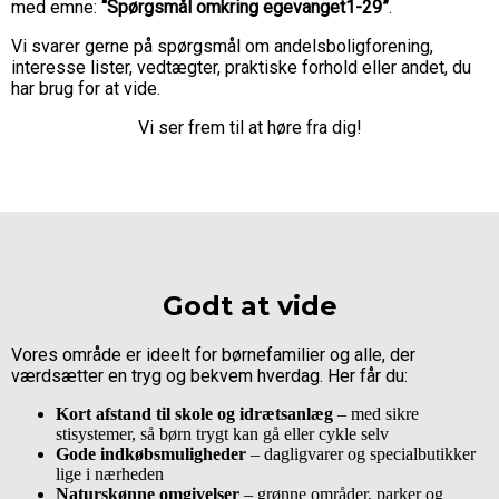
med emne:
“Spørgsmål omkring egevanget1-29”
.
Vi svarer gerne på spørgsmål om andelsboligforening,
interesse lister, vedtægter, praktiske forhold eller andet, du
har brug for at vide.
Vi ser frem til at høre fra dig!
Godt at vide
Vores område er ideelt for børnefamilier og alle, der
værdsætter en tryg og bekvem hverdag. Her får du:
Kort afstand til skole
og idrætsanlæg
– med sikre
stisystemer, så børn trygt kan gå eller cykle selv
Gode indkøbsmuligheder
– dagligvarer og specialbutikker
lige i nærheden
Naturskønne omgivelser
– grønne områder, parker og