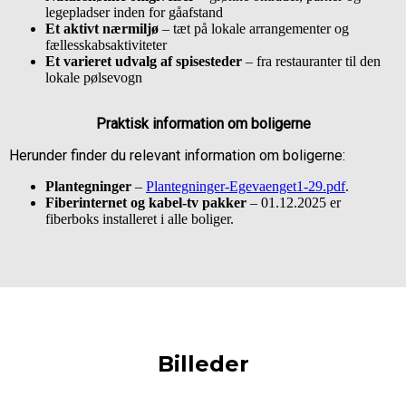
legepladser inden for gåafstand
Et aktivt nærmiljø
– tæt på lokale arrangementer og
fællesskabsaktiviteter
Et varieret udvalg af spisesteder
– fra restauranter til den
lokale pølsevogn
Praktisk information om boligerne
Herunder finder du relevant information om boligerne:
Plantegninger
–
Plantegninger-Egevaenget1-29.pdf
.
Fiberinternet og kabel-tv pakker
– 01.12.2025 er
fiberboks installeret i alle boliger.
Billeder